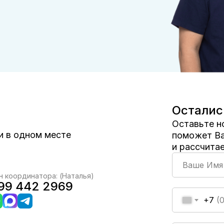
Осталис
Оставьте н
зи в одном месте
поможет Ва
и рассчита
 координатора: (Наталья)
99 442 2969
+7