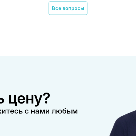
Все вопросы
в?
нием визы?
ь цену?
а?
житесь с нами любым