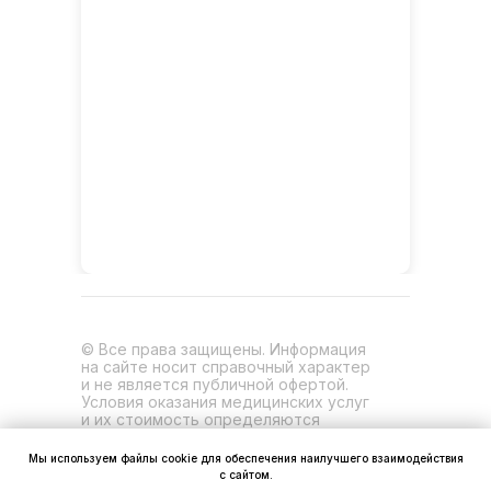
© Все права защищены. Информация
на сайте носит справочный характер
и не является публичной офертой.
Условия оказания медицинских услуг
и их стоимость определяются
индивидуально и уточняются при
обращении.
Мы используем файлы cookie для обеспечения наилучшего взаимодействия
Политика конфиденциальности
с сайтом.
Пользовательское соглашение